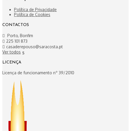
Política de Privacidade
Política de Cookies
CONTACTOS
Porto, Bonfim

225 101 873

casaderepouso@saracosta.pt

Ver todos
$
LICENÇA
Licença de funcionamento nº 39/2010